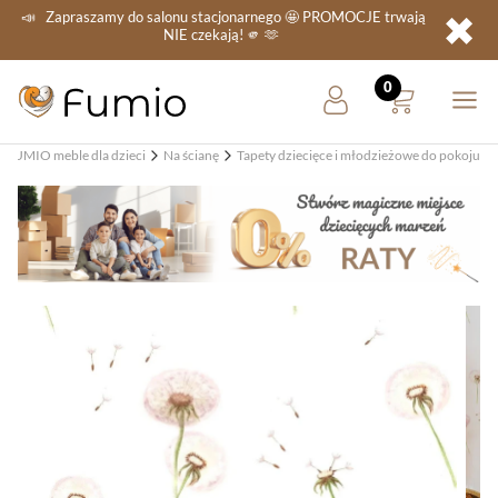
✖
📣
Zapraszamy do salonu stacjonarnego
🤩 PROMOCJE
trwają
NIE
czekają! 🫵 🫶
FUMIO meble dla dzieci
Na ścianę
Tapety dziecięce i młodzieżowe do pokoju