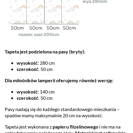
Tapeta jest podzielona na pasy (bryty):
wysokość
: 280 cm
szerokość
: 50 cm
Dla miłośników lamperii oferujemy również wersję:
wysokość
: 140 cm
szerokość
: 50 cm
Pasy nadają się do każdego standardowego mieszkania –
spadów mamy maksymalnie 20 cm na wysokość.
Tapeta jest wykonana z
papieru flizelinowego
i nie ma na
sobie fabrycznie nałożonego kleju.
Materiał jest całkowicie