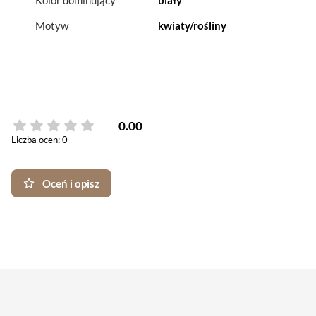
Kolor dominujący
biały
Motyw
kwiaty/rośliny
0.00
Liczba ocen: 0
Oceń i opisz