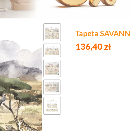
Tapeta SAVAN
136,40 zł
Wybierz wariant pro
Poszczególne warianty mogą róż
*
Materiał