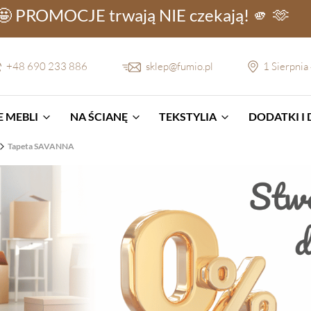
🤩 PROMOCJE
trwają NIE
czekają! 🫵 🫶
+48 690 233 886
sklep@fumio.pl
1 Sierpnia
 MEBLI
NA ŚCIANĘ
TEKSTYLIA
DODATKI I
Tapeta SAVANNA