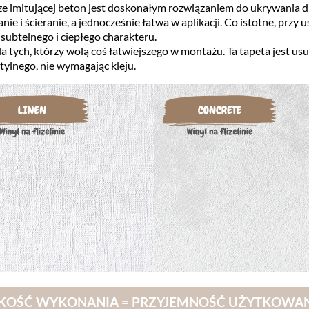
rze imitującej beton jest doskonałym rozwiązaniem do ukrywania d
nie i ścieranie, a jednocześnie łatwa w aplikacji. Co istotne, pr
subtelnego i ciepłego charakteru.
la tych, którzy wolą coś łatwiejszego w montażu. Ta tapeta jest us
tylnego, nie wymagając kleju.
KOŚĆ WYKONANIA = PRZYJEMNOŚĆ UŻYTKOWA