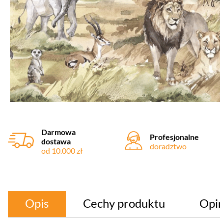
Darmowa
Profesjonalne
dostawa
doradztwo
od 10.000 zł
Opis
Cechy produktu
Opi