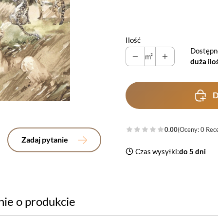
Wybierz
Ilość
Dostępn
m²
duża ilo
D
0.00
(Oceny: 0 Rece
Zadaj pytanie
Czas wysyłki:
do 5 dni
nie o produkcie