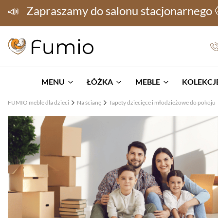
📣
Zapraszamy do salonu stacjonarnego
MENU
ŁÓŻKA
MEBLE
KOLEKCJE
FUMIO meble dla dzieci
Na ścianę
Tapety dziecięce i młodzieżowe do pokoju