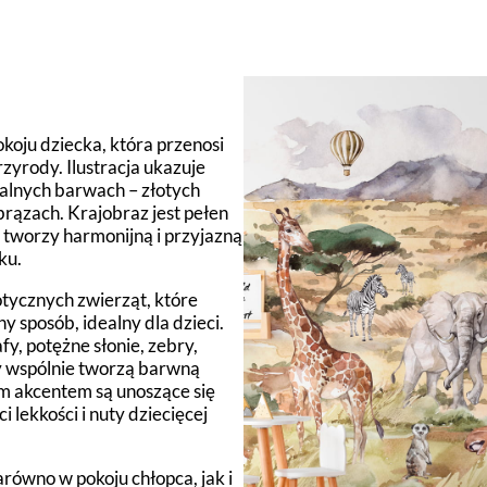
okoju dziecka, która przenosi
zyrody. Ilustracja ukazuje
ralnych barwach – złotych
brązach. Krajobraz jest pełen
u tworzy harmonijną i przyjazną
ku.
tycznych zwierząt, które
y sposób, idealny dla dzieci.
y, potężne słonie, zebry,
y wspólnie tworzą barwną
 akcentem są unoszące się
 lekkości i nuty dziecięcej
ówno w pokoju chłopca, jak i