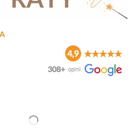
NA
duktu:
nić się ceną
*
*
Szerokość
Wysokość