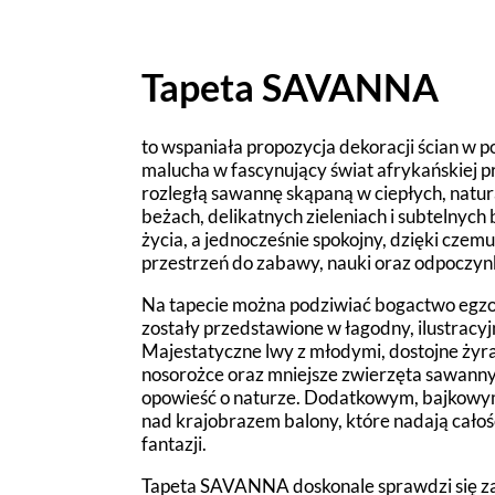
Tapeta SAVANNA
to wspaniała propozycja dekoracji ścian w p
malucha w fascynujący świat afrykańskiej pr
rozległą sawannę skąpaną w ciepłych, natu
beżach, delikatnych zieleniach i subtelnych 
życia, a jednocześnie spokojny, dzięki czem
przestrzeń do zabawy, nauki oraz odpoczyn
Na tapecie można podziwiać bogactwo egzo
zostały przedstawione w łagodny, ilustracyjn
Majestatyczne lwy z młodymi, dostojne żyraf
nosorożce oraz mniejsze zwierzęta sawann
opowieść o naturze. Dodatkowym, bajkowym
nad krajobrazem balony, które nadają całości
fantazji.
Tapeta SAVANNA doskonale sprawdzi się zar