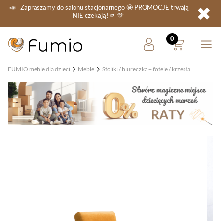
✖
📣
Zapraszamy do salonu stacjonarnego
🤩 PROMOCJE
trwają
NIE
czekają! 🫵 🫶
FUMIO meble dla dzieci
Meble
Stoliki / biureczka + fotele / krzesła